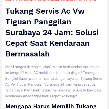
Tukang Servis Ac Vw
Tiguan Panggilan
Surabaya 24 Jam: Solusi
Cepat Saat Kendaraan
Bermasalah
Mobil mogok di tengah jalan? Mesin bermasalah tapi malas
ke bengkel? Atau AC mobil tiba-tiba tidak dingin? Tenang,
Bengkel Super siap membantu dengan layanan Tukang Servis
Ac Vw Tiguan Panggilan Surabaya 24 Jam yang cepat dan
terpercaya! Kami hadir untuk memberikan solusi terbaik bagi
kendaraan Anda tanpa harus repot ke bengkel.
Mengapa Harus Memilih Tukang