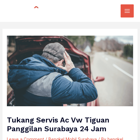
Skip
Post
Main
to
navigation
Men
content
Tukang Servis Ac Vw Tiguan
Panggilan Surabaya 24 Jam
Leave a Comment
/
Bengkel Mobil Surabaya
/ By
bengkel