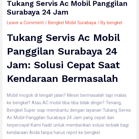
Tukang Servis Ac Mobil Panggilan
Surabaya 24 Jam
Leave a Comment
/
Bengkel Mobil Surabaya
/ By
bengkel
Tukang Servis Ac Mobil
Panggilan Surabaya 24
Jam: Solusi Cepat Saat
Kendaraan Bermasalah
Mobil mogok di tengah jalan? Mesin bermasalah tapi malas
ke bengkel? Atau AC mobil tiba-tiba tidak dingin? Tenang,
Bengkel Super siap membantu dengan layanan Tukang Servis
Ac Mobil Panggilan Surabaya 24 Jam yang cepat dan
terpercaya! Kami hadir untuk memberikan solusi terbaik bagi
kendaraan Anda tanpa harus repot ke bengkel.