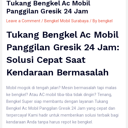
Tukang Bengkel Ac Mobil
Panggilan Gresik 24 Jam
Leave a Comment
/
Bengkel Mobil Surabaya
/ By
bengkel
Tukang Bengkel Ac Mobil
Panggilan Gresik 24 Jam:
Solusi Cepat Saat
Kendaraan Bermasalah
Mobil mogok di tengah jalan? Mesin bermasalah tapi malas
ke bengkel? Atau AC mobil tiba-tiba tidak dingin? Tenang,
Bengkel Super siap membantu dengan layanan Tukang
Bengkel Ac Mobil Panggilan Gresik 24 Jam yang cepat dan
terpercaya! Kami hadir untuk memberikan solusi terbaik bagi
kendaraan Anda tanpa harus repot ke bengkel.