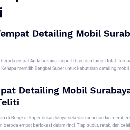
i
mpat Detailing Mobil Surab
eroda empat Anda bersinar seperti baru dan tampil total, Tempa
 Kenapa memilih Bengkel Super untuk kebutuhan detailing mobil 
at Detailing Mobil Surabaya
eliti
tan di Bengkel Super bukan hanya sekedar mencuci dan members
roda empat berlokasi dalam rinci. Tiap sudut, retak, dan celah d