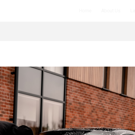
Home
About Us
L