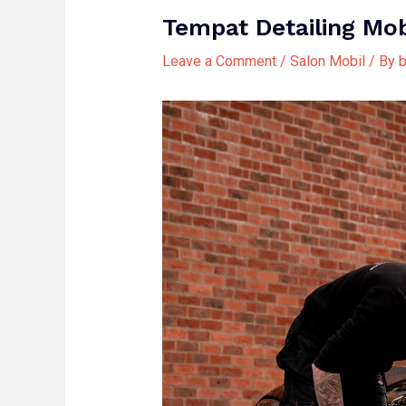
Tempat Detailing Mob
Leave a Comment
/
Salon Mobil
/ By
b