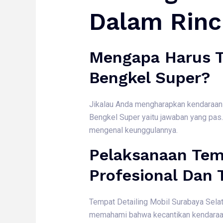
Dalam Rinc
Mengapa Harus Te
Bengkel Super?
Jikalau Anda mengharapkan kendaraan b
Bengkel Super yaitu jawaban yang pas.
mengenal keunggulannya.
Pelaksanaan Temp
Profesional Dan T
Tempat Detailing Mobil Surabaya Sela
memahami bahwa kecantikan kendaraan be