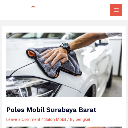
Skip
Post
Main
to
navigation
Men
content
Poles Mobil Surabaya Barat
Leave a Comment
/
Salon Mobil
/ By
bengkel