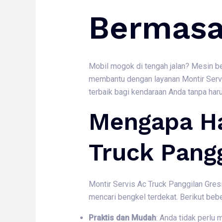
Bermasa
Mobil mogok di tengah jalan? Mesin be
membantu dengan layanan Montir Servi
terbaik bagi kendaraan Anda tanpa har
Mengapa Ha
Truck Pang
Montir Servis Ac Truck Panggilan Gres
mencari bengkel terdekat. Berikut beb
Praktis dan Mudah
: Anda tidak perlu