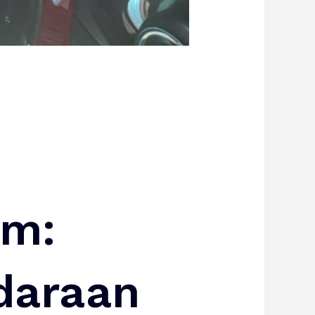
am:
daraan