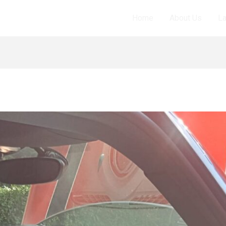
Home
About Us
L