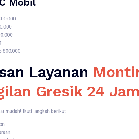
AC Mobil
 300.000
50.000
00.000
0
p 800.000
san Layanan
Montir
gilan Gresik 24 Ja
 mudah! Ikuti langkah berikut:
on.
araan.