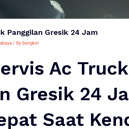
ck Panggilan Gresik 24 Jam
rabaya
/ By
bengkel
ervis Ac Truck
n Gresik 24 J
Cepat Saat Ken