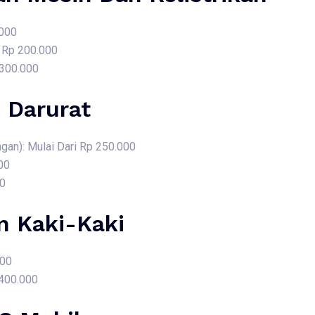
.000
i Rp 200.000
 300.000
 Darurat
gan): Mulai Dari Rp 250.000
00
00
 Kaki-Kaki
000
 400.000