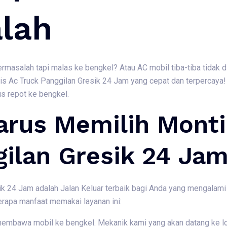
lah
rmasalah tapi malas ke bengkel? Atau AC mobil tiba-tiba tidak 
s Ac Truck Panggilan Gresik 24 Jam yang cepat dan terpercaya!
us repot ke bengkel.
rus Memilih Montir
gilan Gresik 24 Ja
ik 24 Jam adalah Jalan Keluar terbaik bagi Anda yang mengalami
erapa manfaat memakai layanan ini:
 membawa mobil ke bengkel. Mekanik kami yang akan datang ke l