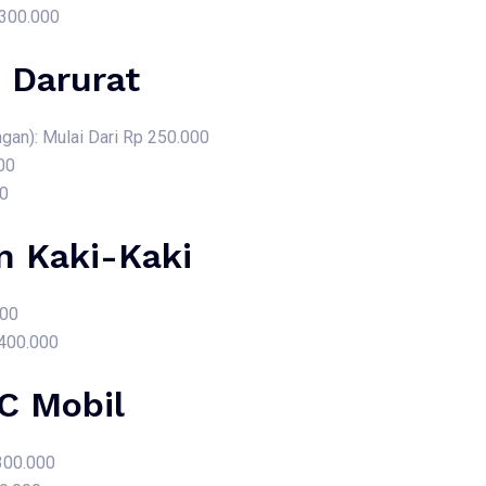
 300.000
 Darurat
gan): Mulai Dari Rp 250.000
00
00
 Kaki-Kaki
000
 400.000
AC Mobil
 300.000