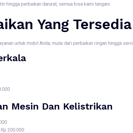
rutin hingga perbaikan darurat, semua bisa kami tangani.
aikan Yang Tersedia
nan untuk mobil Anda, mulai dari perbaikan ringan hingga servis
erkala
0.000
an Mesin Dan Kelistrikan
.000
i Rp 200.000