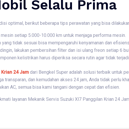
obil Selalu Prima
isi optimal, berikut beberapa tips perawatan yang bisa dilakukan
li mesin setiap 5.000-10.000 km untuk menjaga performa mesin.
n yang tidak sesuai bisa mempengaruhi kenyamanan dan efisiensi
 dingin, lakukan pembersihan filter dan isi ulang freon setiap 6 bu
omponen kelistrikan harus diperiksa secara rutin agar tidak terja
 Krian 24 Jam
dari Bengkel Super adalah solusi terbaik untuk p
rga transparan, dan kemudahan akses 24 jam, Anda tidak perlu kh
baikan AC, semua bisa kami tangani dengan cepat dan efisien.
ikmati layanan Mekanik Servis Suzuki Xl7 Panggilan Krian 24 Jam