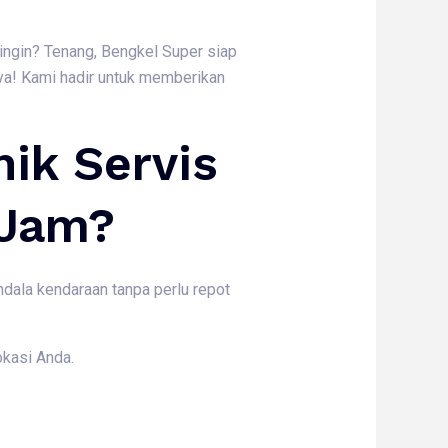
dingin? Tenang, Bengkel Super siap
ya! Kami hadir untuk memberikan
ik Servis
 Jam?
dala kendaraan tanpa perlu repot
okasi Anda.