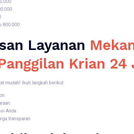
50.000
00.000
0
p 800.000
san Layanan
Mekan
Panggilan Krian 24
 mudah! Ikuti langkah berikut:
on.
araan.
si Anda.
rga transparan.