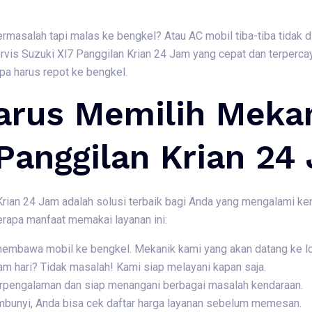
rmasalah tapi malas ke bengkel? Atau AC mobil tiba-tiba tidak 
is Suzuki Xl7 Panggilan Krian 24 Jam yang cepat dan terperca
pa harus repot ke bengkel.
rus Memilih Mekan
Panggilan Krian 24
rian 24 Jam adalah solusi terbaik bagi Anda yang mengalami ken
erapa manfaat memakai layanan ini:
 membawa mobil ke bengkel. Mekanik kami yang akan datang ke l
am hari? Tidak masalah! Kami siap melayani kapan saja.
berpengalaman dan siap menangani berbagai masalah kendaraan.
embunyi, Anda bisa cek daftar harga layanan sebelum memesan.