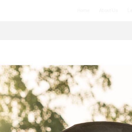
Home
About Us
L