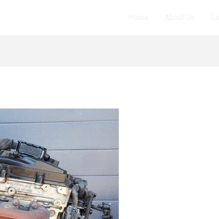
Home
About Us
L