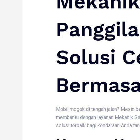
Mekanik
Panggila
Solusi 
Bermasa
Mobil mogok di tengah jalan? Mesin be
membantu dengan layanan Mekanik Serv
solusi terbaik bagi kendaraan Anda tan