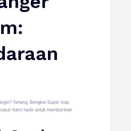
anger
am:
daraan
dingin? Tenang, Bengkel Super siap
caya! Kami hadir untuk memberikan