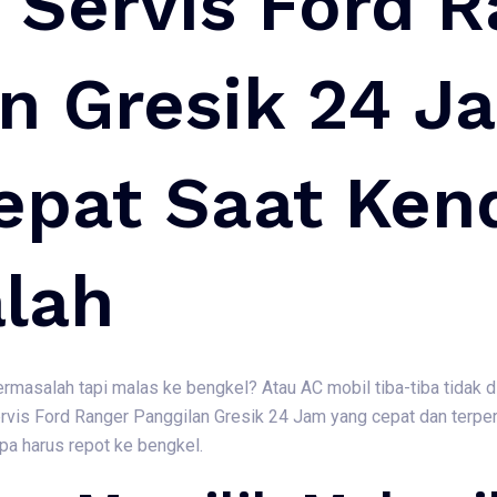
 Servis Ford R
n Gresik 24 J
Cepat Saat Ken
lah
rmasalah tapi malas ke bengkel? Atau AC mobil tiba-tiba tidak 
is Ford Ranger Panggilan Gresik 24 Jam yang cepat dan terper
pa harus repot ke bengkel.