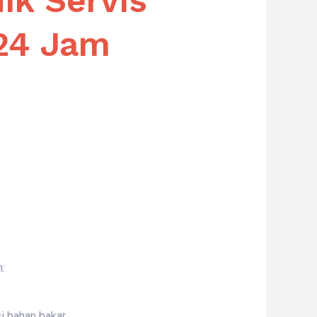
ik Servis
 24 Jam
:
 bahan bakar.