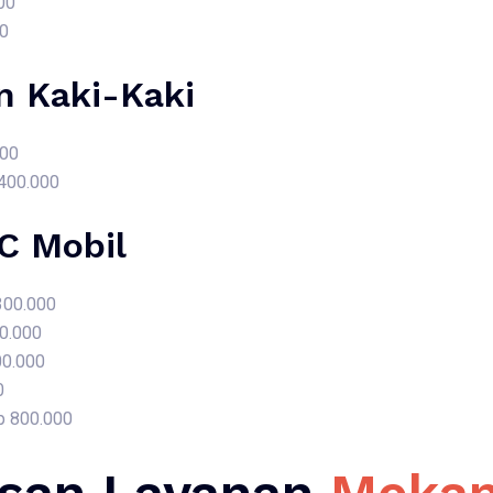
00
00
 Kaki-Kaki
000
 400.000
AC Mobil
 300.000
50.000
00.000
0
p 800.000