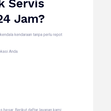
 Servis
 24 Jam?
kendala kendaraan tanpa perlu repot
okasi Anda.
 besar. Berikut daftar layanan kami: