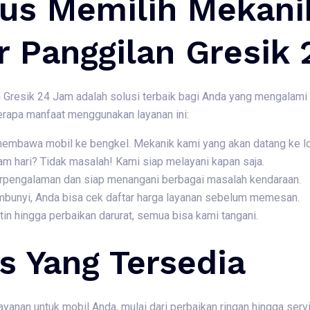
us Memilih Mekanik
r Panggilan Gresik
 Gresik 24 Jam adalah solusi terbaik bagi Anda yang mengalami 
erapa manfaat menggunakan layanan ini:
 membawa mobil ke bengkel. Mekanik kami yang akan datang ke l
am hari? Tidak masalah! Kami siap melayani kapan saja.
berpengalaman dan siap menangani berbagai masalah kendaraan.
embunyi, Anda bisa cek daftar harga layanan sebelum memesan.
rutin hingga perbaikan darurat, semua bisa kami tangani.
s Yang Tersedia
nan untuk mobil Anda, mulai dari perbaikan ringan hingga servis