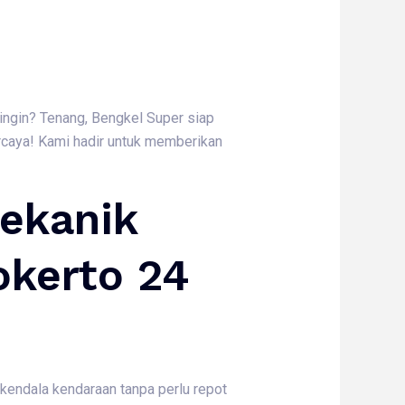
dingin? Tenang, Bengkel Super siap
caya! Kami hadir untuk memberikan
ekanik
okerto 24
kendala kendaraan tanpa perlu repot