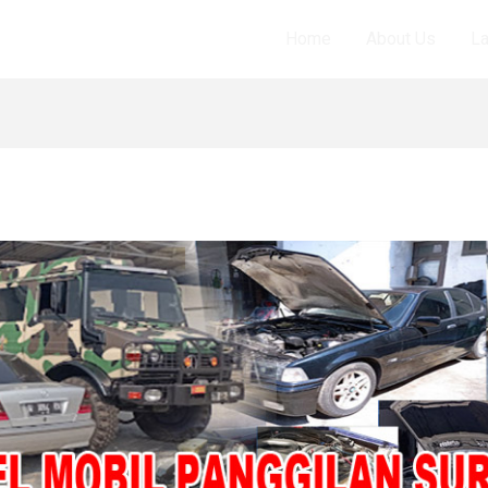
Home
About Us
L