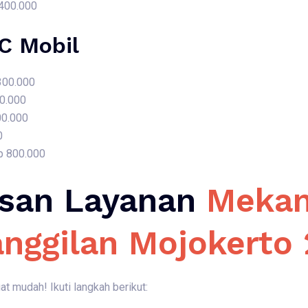
 400.000
AC Mobil
 300.000
50.000
00.000
0
p 800.000
san Layanan
Mekan
anggilan Mojokerto
 mudah! Ikuti langkah berikut: