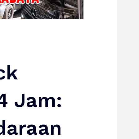
ck
4 Jam:
daraan