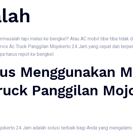
lah
rmasalah tapi malas ke bengkel? Atau AC mobil tiba-tiba tidak 
is Ac Truck Panggilan Mojokerto 24 Jam yang cepat dan terper
pa harus repot ke bengkel.
rus Menggunakan M
ruck Panggilan Moj
jokerto 24 Jam adalah solusi terbaik bagi Anda yang mengalami 