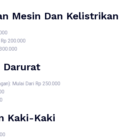
an Mesin Dan Kelistrikan
.000
i Rp 200.000
 300.000
 Darurat
gan): Mulai Dari Rp 250.000
00
00
 Kaki-Kaki
000