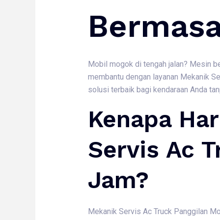
Bermasa
Mobil mogok di tengah jalan? Mesin be
membantu dengan layanan Mekanik Serv
solusi terbaik bagi kendaraan Anda tan
Kenapa Ha
Servis Ac T
Jam?
Mekanik Servis Ac Truck Panggilan Mo