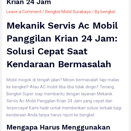
Krian 24 Jam
Leave a Comment
/
Bengkel Mobil Surabaya
/ By
bengkel
Mekanik Servis Ac Mobil
Panggilan Krian 24 Jam:
Solusi Cepat Saat
Kendaraan Bermasalah
Mobil mogok di tengah jalan? Mesin bermasalah tapi malas
ke bengkel? Atau AC mobil tiba-tiba tidak dingin? Tenang,
Bengkel Super siap membantu dengan layanan Mekanik
Servis Ac Mobil Panggilan Krian 24 Jam yang cepat dan
terpercaya! Kami hadir untuk memberikan solusi terbaik bagi
kendaraan Anda tanpa harus repot ke bengkel.
Mengapa Harus Menggunakan