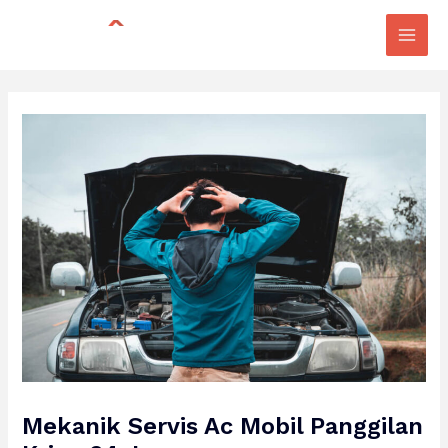
Skip
Post
Main
to
navigation
Men
content
Mekanik Servis Ac Mobil Panggilan