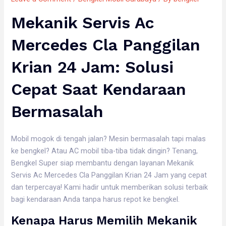
Mekanik Servis Ac
Mercedes Cla Panggilan
Krian 24 Jam: Solusi
Cepat Saat Kendaraan
Bermasalah
Mobil mogok di tengah jalan? Mesin bermasalah tapi malas
ke bengkel? Atau AC mobil tiba-tiba tidak dingin? Tenang,
Bengkel Super siap membantu dengan layanan Mekanik
Servis Ac Mercedes Cla Panggilan Krian 24 Jam yang cepat
dan terpercaya! Kami hadir untuk memberikan solusi terbaik
bagi kendaraan Anda tanpa harus repot ke bengkel.
Kenapa Harus Memilih Mekanik