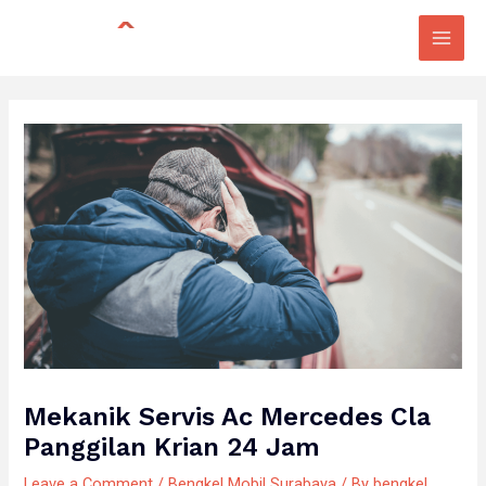
Skip
Post
Main
to
navigation
Men
content
Mekanik Servis Ac Mercedes Cla
Panggilan Krian 24 Jam
Leave a Comment
/
Bengkel Mobil Surabaya
/ By
bengkel