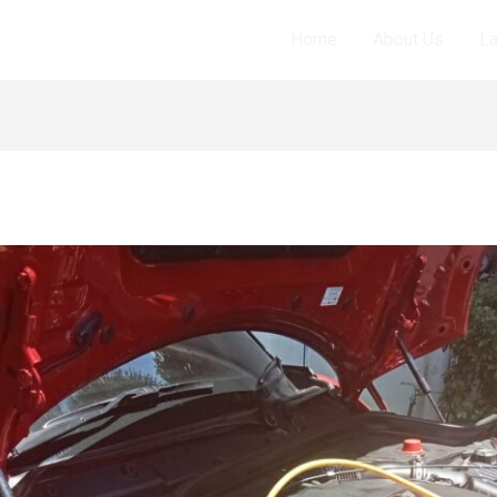
Home
About Us
L