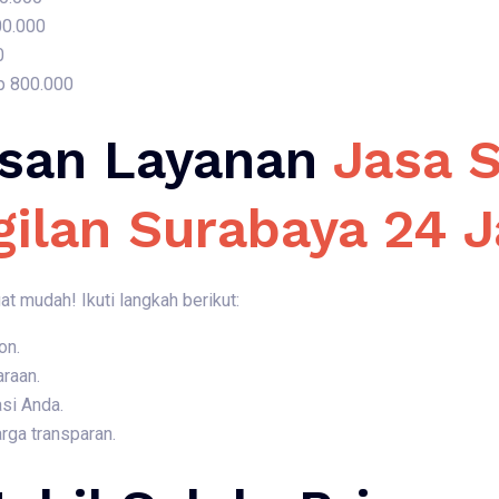
00.000
0
p 800.000
san Layanan
Jasa S
gilan Surabaya 24 
 mudah! Ikuti langkah berikut:
on.
araan.
si Anda.
rga transparan.