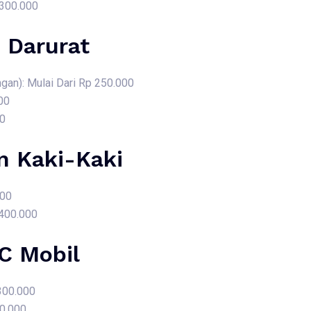
 300.000
 Darurat
gan): Mulai Dari Rp 250.000
00
00
 Kaki-Kaki
000
 400.000
AC Mobil
 300.000
50.000