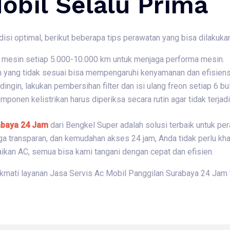
obil Selalu Prima
isi optimal, berikut beberapa tips perawatan yang bisa dilakukan
li mesin setiap 5.000-10.000 km untuk menjaga performa mesin.
n yang tidak sesuai bisa mempengaruhi kenyamanan dan efisiensi
 dingin, lakukan pembersihan filter dan isi ulang freon setiap 6 bu
omponen kelistrikan harus diperiksa secara rutin agar tidak terja
abaya 24 Jam
dari Bengkel Super adalah solusi terbaik untuk pe
rga transparan, dan kemudahan akses 24 jam, Anda tidak perlu kh
baikan AC, semua bisa kami tangani dengan cepat dan efisien.
ikmati layanan Jasa Servis Ac Mobil Panggilan Surabaya 24 Jam t