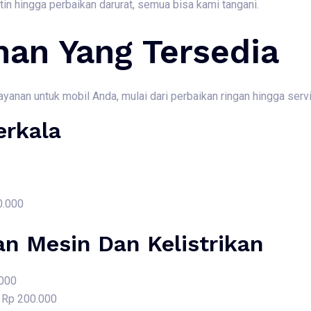
rutin hingga perbaikan darurat, semua bisa kami tangani.
nan Yang Tersedia
nan untuk mobil Anda, mulai dari perbaikan ringan hingga servis
erkala
0.000
an Mesin Dan Kelistrikan
.000
i Rp 200.000