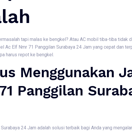
lah
rmasalah tapi malas ke bengkel? Atau AC mobil tiba-tiba tidak 
l Ac Elf Nmr 71 Panggilan Surabaya 24 Jam yang cepat dan ter
pa harus repot ke bengkel.
us Menggunakan Ja
71 Panggilan Surab
 Surabaya 24 Jam adalah solusi terbaik bagi Anda yang mengalam