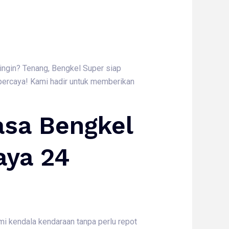
dingin? Tenang, Bengkel Super siap
percaya! Kami hadir untuk memberikan
sa Bengkel
aya 24
i kendala kendaraan tanpa perlu repot