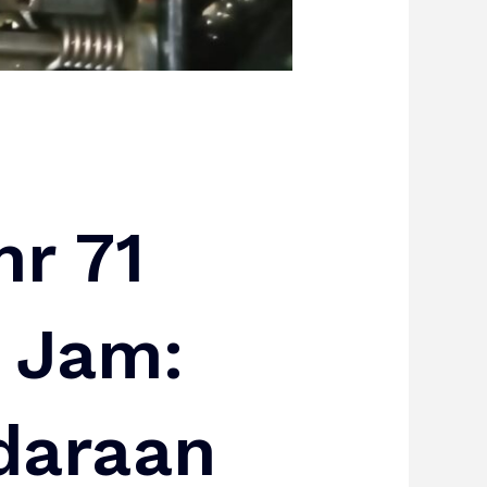
mr 71
 Jam:
daraan