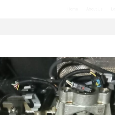
Home
About Us
L