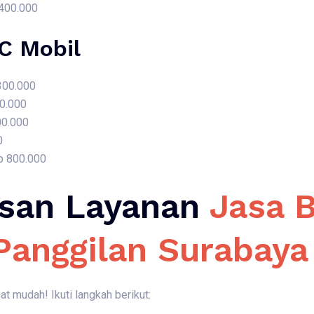
 400.000
AC Mobil
 300.000
50.000
00.000
0
p 800.000
san Layanan
Jasa 
 Panggilan Surabay
 mudah! Ikuti langkah berikut: