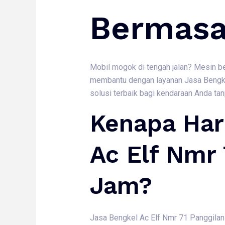
Bermasa
Mobil mogok di tengah jalan? Mesin be
membantu dengan layanan Jasa Bengke
solusi terbaik bagi kendaraan Anda tan
Kenapa Har
Ac Elf Nmr 
Jam?
Jasa Bengkel Ac Elf Nmr 71 Panggilan