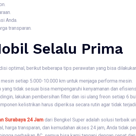
on.
araan.
si Anda.
rga transparan.
obil Selalu Prima
isi optimal, berikut beberapa tips perawatan yang bisa dilakukan
li mesin setiap 5.000-10.000 km untuk menjaga performa mesin.
n yang tidak sesuai bisa mempengaruhi kenyamanan dan efisiensi
 dingin, lakukan pembersihan filter dan isi ulang freon setiap 6 bu
omponen kelistrikan harus diperiksa secara rutin agar tidak terja
lan Surabaya 24 Jam
dari Bengkel Super adalah solusi terbaik u
l, harga transparan, dan kemudahan akses 24 jam, Anda tidak per
 hingga perbaikan AC, semua bisa kami tangani dengan cepat dan 