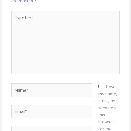
are marked
*
Type
here..
Name*
Save
my name,
email, and
Email*
website in
this
browser
Website
for the